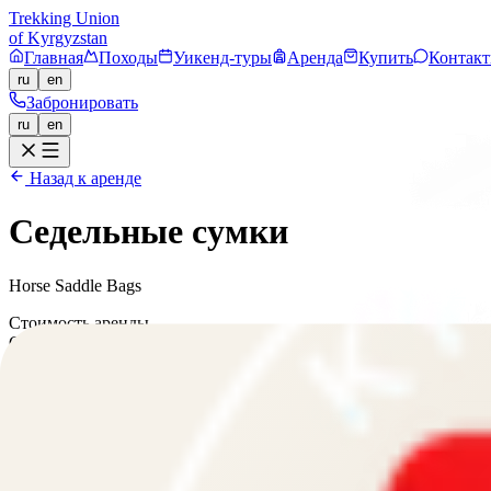
Trekking Union
of Kyrgyzstan
Главная
Походы
Уикенд-туры
Аренда
Купить
Контак
ru
en
Забронировать
ru
en
Назад к аренде
Седельные сумки
Horse Saddle Bags
Стоимость аренды
Стандарт
300
сом/день
Члены TUK
200
сом/день
В наличии
Хорошее
Забронировать
Позвонить
или заполните заявку