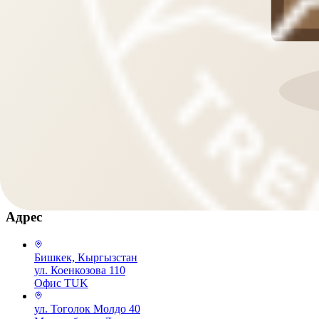
Мы в соцсетях
Контакты
+996 556 10 19 33
WhatsApp / основной
+996 312 57 05 47
Офис
trek@elcat.kg
Написать в WhatsApp
Адрес
Бишкек, Кыргызстан
ул. Коенкозова 110
Офис TUK
ул. Тоголок Молдо 40