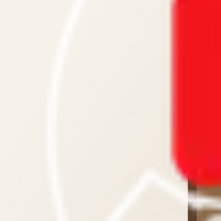
Имя
*
Телефон
*
Email (необязательно)
Кол-во человек
Желаемая дата
Сообщение
Отправить заявку
Отвечаем в течение нескольких часов
Trekking Union
of Kyrgyzstan
Профессиональный горный туризм в Кыргызстане с 2005 года