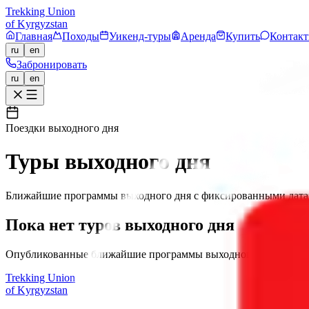
Trekking Union
of Kyrgyzstan
Главная
Походы
Уикенд-туры
Аренда
Купить
Контак
ru
en
Забронировать
ru
en
Поездки выходного дня
Туры выходного дня
Ближайшие программы выходного дня с фиксированными датам
Пока нет туров выходного дня
Опубликованные ближайшие программы выходного дня появятс
Trekking Union
of Kyrgyzstan