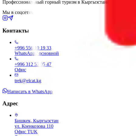
Профессиональный горный туризм в Кыргызстане с 2005 года
Мы в соцсетях
Контакты
+996 556 10 19 33
WhatsApp / основной
+996 312 57 05 47
Офис
trek@elcat.kg
Написать в WhatsApp
Адрес
Бишкек, Кыргызстан
ул. Коенкозова 110
Офис TUK