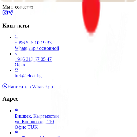
Мы в соцсетях
Контакты
+996 556 10 19 33
WhatsApp / основной
+996 312 57 05 47
Офис
trek@elcat.kg
Написать в WhatsApp
Адрес
Бишкек, Кыргызстан
ул. Коенкозова 110
Офис TUK