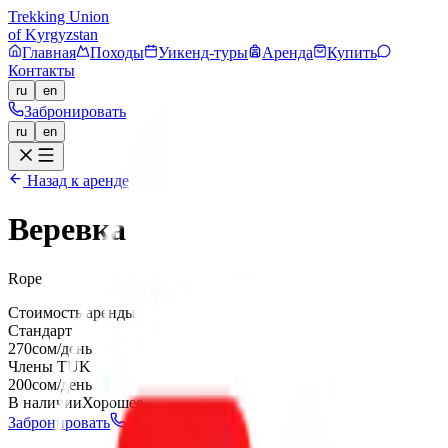
Trekking Union
of Kyrgyzstan
Главная
Походы
Уикенд-туры
Аренда
Купить
Контакты
ru
en
Забронировать
ru
en
Назад к аренде
Веревка
Rope
Стоимость аренды
Стандарт
270
сом/день
Члены TUK
200
сом/день
В наличии
Хорошее
Забронировать
Позвонить