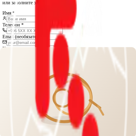
или заполните заявку
Имя
*
Телефон
*
Email (необязательно)
Кол-во человек
Желаемая дата
Сообщение
Отправить заявку
Отвечаем в течение нескольких часов
Trekking Union
of Kyrgyzstan
Профессиональный горный туризм в Кыргызстане с 2005 года