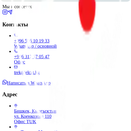
Мы в соцсетях
Контакты
+996 556 10 19 33
WhatsApp / основной
+996 312 57 05 47
Офис
trek@elcat.kg
Написать в WhatsApp
Адрес
Бишкек, Кыргызстан
ул. Коенкозова 110
Офис TUK