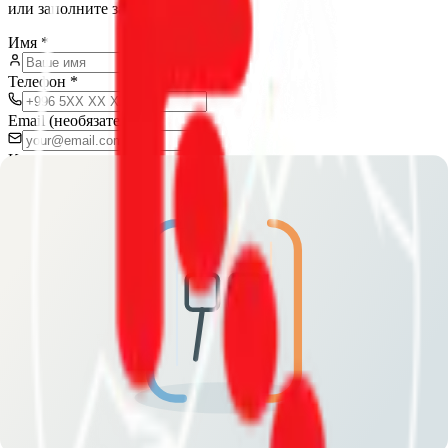
или заполните заявку
Имя
*
Телефон
*
Email (необязательно)
Кол-во человек
Желаемая дата
Сообщение
Отправить заявку
Отвечаем в течение нескольких часов
Trekking Union
of Kyrgyzstan
Профессиональный горный туризм в Кыргызстане с 2005 года