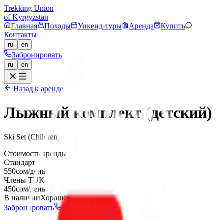
Trekking Union
of Kyrgyzstan
Главная
Походы
Уикенд-туры
Аренда
Купить
Контакты
ru
en
Забронировать
ru
en
Назад к аренде
Лыжный комплект (детский)
Ski Set (Children)
Стоимость аренды
Стандарт
550
сом/день
Члены TUK
450
сом/день
В наличии
Хорошее
Забронировать
Позвонить